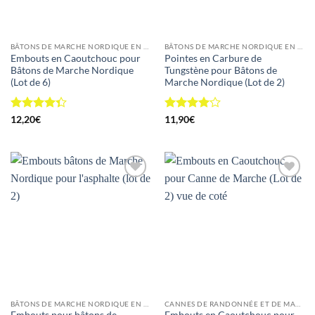
BÂTONS DE MARCHE NORDIQUE EN ALUMINIUM
BÂTONS DE MARCHE NORDIQUE EN ALUMINIUM
Embouts en Caoutchouc pour
Pointes en Carbure de
Bâtons de Marche Nordique
Tungstène pour Bâtons de
(Lot de 6)
Marche Nordique (Lot de 2)
Note
4.33
Note
4
12,20
€
11,90
€
sur 5
sur 5
Ajouter
Ajouter
à la
à la
wishlist
wishlist
BÂTONS DE MARCHE NORDIQUE EN ALUMINIUM
CANNES DE RANDONNÉE ET DE MARCHE