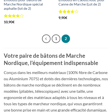
Embouts pour bâtons de
Embouts en Caoutchouc pour
Marche Nordique spécial
Canne de Marche (Lot de 2)
asphalte (lot de 2)
Note
9,90
€
3.67
sur
Note
10,90
€
5
3.75
sur
5
1
2
Votre paire de bâtons de Marche
Nordique, l'équipement indispensable
Conçus dans les meilleurs matériaux (100% fibre de Carbone
ou Aluminium 7075) et dotés des dernières technologies, nos
bâtons de marche nordique se déclinent en de nombreux
modèles (pliables, télescopiques) avec une taille, une
ergonomie et des matériaux adaptés à tous les niveaux et à
tous les types de marcheur nordique, qui vous garantiront
une bonne prise en main et une grande efficacité dynamique.