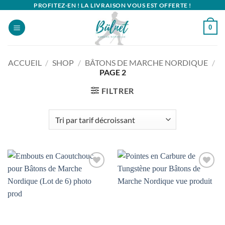
Passer
PROFITEZ-EN ! LA LIVRAISON VOUS EST OFFERTE !
au
0
contenu
ACCUEIL
/
SHOP
/
BÂTONS DE MARCHE NORDIQUE
/
PAGE 2
FILTRER
Ajouter
Ajouter
à la
à la
wishlist
wishlist