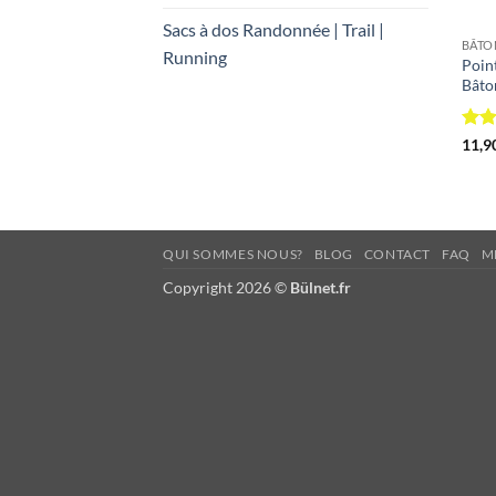
Sacs à dos Randonnée | Trail |
Running
Poin
Bâto
Not
11,9
sur 
QUI SOMMES NOUS?
BLOG
CONTACT
FAQ
M
Copyright 2026 ©
Bülnet.fr