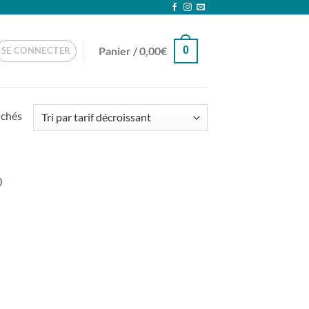
Panier /
0,00
€
0
SE CONNECTER
Trié
ichés
par
prix
décroissant
uter
la
list