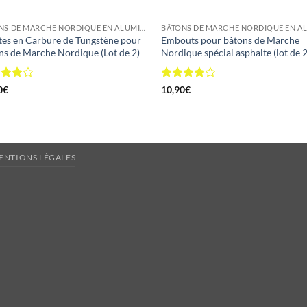
BÂTONS DE MARCHE NORDIQUE EN ALUMINIUM
tes en Carbure de Tungstène pour
Embouts pour bâtons de Marche
ns de Marche Nordique (Lot de 2)
Nordique spécial asphalte (lot de 2
e
4
Note
0
€
10,90
€
5
3.75
sur
5
ENTIONS LÉGALES