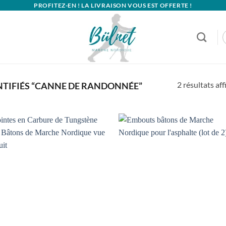
PROFITEZ-EN ! LA LIVRAISON VOUS EST OFFERTE !
2 résultats aff
NTIFIÉS “CANNE DE RANDONNÉE”
Ajouter
Ajo
à la
à 
wishlist
wish