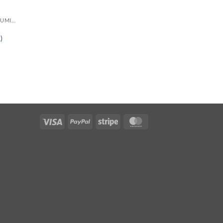
BÂTONS DE MARCHE NORDIQUE EN ALUMINIUM
)
Visa
PayPal
Stripe
MasterCard