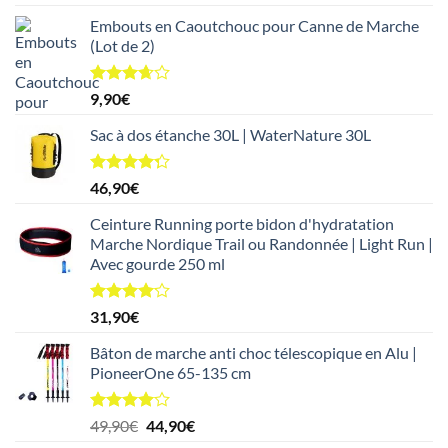
4.13
sur
prix
prix
5
Embouts en Caoutchouc pour Canne de Marche
initial
actuel
(Lot de 2)
était :
est :
61,90€.
51,90€.
Note
9,90
€
3.67
sur
5
Sac à dos étanche 30L | WaterNature 30L
Note
4.29
46,90
€
sur 5
Ceinture Running porte bidon d'hydratation
Marche Nordique Trail ou Randonnée | Light Run |
Avec gourde 250 ml
Note
31,90
€
4.09
sur
5
Bâton de marche anti choc télescopique en Alu |
PioneerOne 65-135 cm
Note
Le
Le
49,90
€
44,90
€
4.00
sur
prix
prix