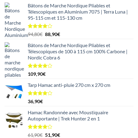
5
Bâtons de Marche Nordique Pliables et
Télescopiques en Aluminium 7075 | Terra Luna |
95-115 cm et 115-130 cm
Note
Le
Le
94,80
€
88,90
€
3.92
sur
prix
prix
5
Bâtons de Marche Nordique Pliables et
initial
actuel
Télescopiques de 100 à 115 cm 100% Carbone |
était :
est :
Nordic Cobra 6
94,80€.
88,90€.
Note
109,90
€
4.00
sur
5
Tarp Hamac anti-pluie 270 cm x 270 cm
Note
36,90
€
4.00
sur
5
Hamac Randonnée avec Moustiquaire
Autoportante | Trek Hunter 2 en 1
Note
Le
Le
61,90
€
51,90
€