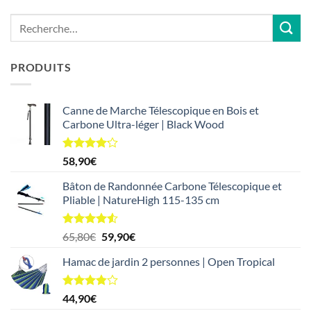
PRODUITS
Canne de Marche Télescopique en Bois et
Carbone Ultra-léger | Black Wood
Note
4.14
58,90
€
sur 5
Bâton de Randonnée Carbone Télescopique et
Pliable | NatureHigh 115-135 cm
Note
4.50
Le
Le
65,80
€
59,90
€
sur 5
prix
prix
Hamac de jardin 2 personnes | Open Tropical
initial
actuel
était :
est :
65,80€.
59,90€.
Note
44,90
€
3.86
sur