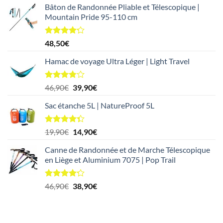
5
Bâton de Randonnée Pliable et Télescopique |
initial
actuel
Mountain Pride 95-110 cm
était :
est :
49,90€.
44,90€.
Note
4.17
48,50
€
sur 5
Hamac de voyage Ultra Léger | Light Travel
Note
Le
Le
46,90
€
39,90
€
3.78
sur
prix
prix
5
Sac étanche 5L | NatureProof 5L
initial
actuel
était :
est :
46,90€.
39,90€.
Note
4.33
Le
Le
19,90
€
14,90
€
sur 5
prix
prix
Canne de Randonnée et de Marche Télescopique
initial
actuel
en Liège et Aluminium 7075 | Pop Trail
était :
est :
19,90€.
14,90€.
Note
4.20
Le
Le
46,90
€
38,90
€
sur 5
prix
prix
initial
actuel
était :
est :