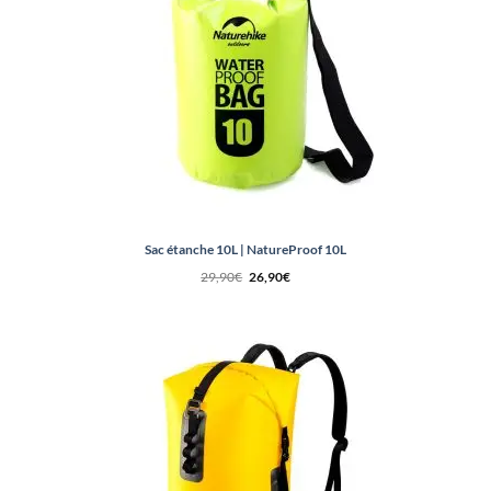
Sac étanche 10L | NatureProof 10L
Le
Le
29,90
€
26,90
€
prix
prix
initial
actuel
était :
est :
29,90€.
26,90€.