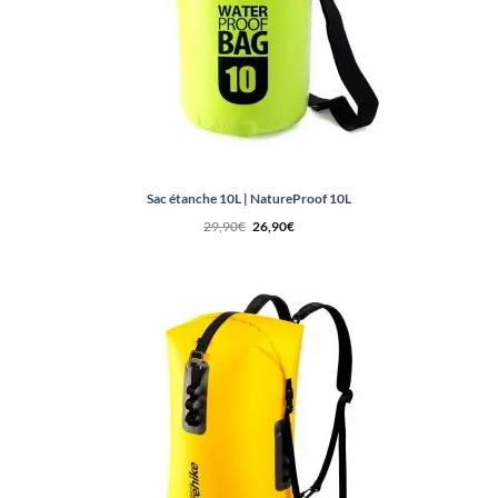
Sac étanche 10L | NatureProof 10L
Le
Le
29,90
€
26,90
€
prix
prix
initial
actuel
était :
est :
29,90€.
26,90€.