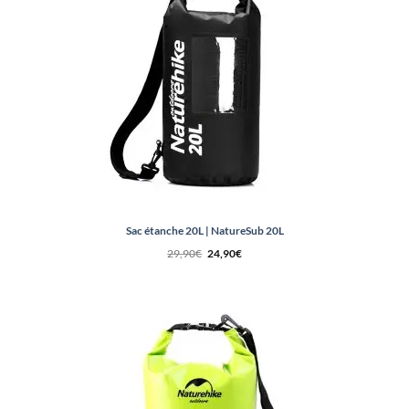
Sac étanche 20L | NatureSub 20L
Le
Le
29,90
€
24,90
€
prix
prix
initial
actuel
était :
est :
29,90€.
24,90€.