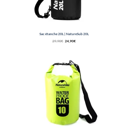
Sac étanche 20L | NatureSub 20L
Le
Le
29,90
€
24,90
€
prix
prix
initial
actuel
était :
est :
29,90€.
24,90€.