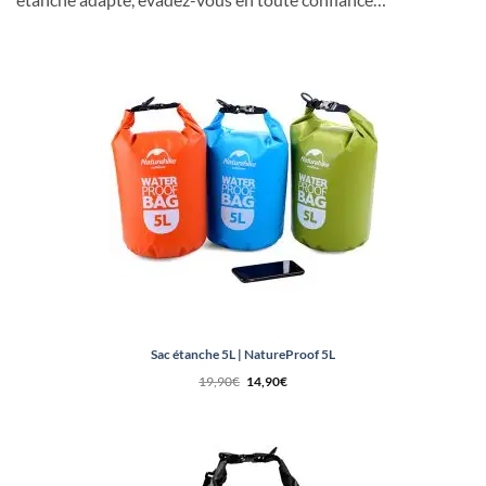
Sac étanche 5L | NatureProof 5L
Le
Le
19,90
€
14,90
€
prix
prix
initial
actuel
était :
est :
19,90€.
14,90€.