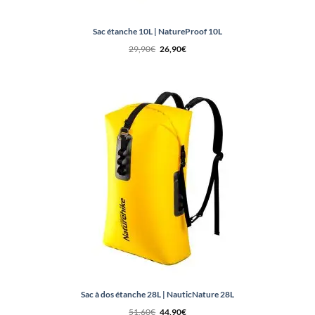
Sac étanche 10L | NatureProof 10L
Le
Le
29,90
€
26,90
€
prix
prix
initial
actuel
était :
est :
29,90€.
26,90€.
Sac à dos étanche 28L | NauticNature 28L
Le
Le
51,60
€
44,90
€