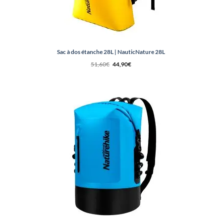
Sac à dos étanche 28L | NauticNature 28L
Le
Le
51,60
€
44,90
€
prix
prix
initial
actuel
était :
est :
51,60€.
44,90€.