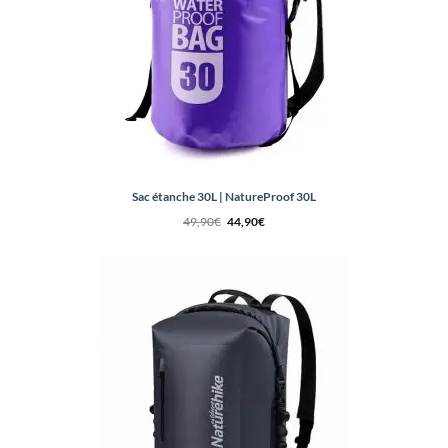
Sac étanche 30L | NatureProof 30L
Le
Le
49,90
€
44,90
€
prix
prix
initial
actuel
était :
est :
49,90€.
44,90€.