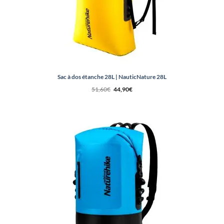
Sac à dos étanche 28L | NauticNature 28L
Le
Le
51,60
€
44,90
€
prix
prix
initial
actuel
était :
est :
51,60€.
44,90€.