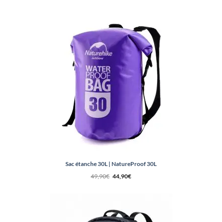
Sac étanche 30L | NatureProof 30L
Le
Le
49,90
€
44,90
€
prix
prix
initial
actuel
était :
est :
49,90€.
44,90€.