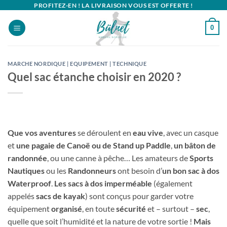
Passer
PROFITEZ-EN ! LA LIVRAISON VOUS EST OFFERTE !
au
0
contenu
MARCHE NORDIQUE | EQUIPEMENT | TECHNIQUE
Quel sac étanche choisir en 2020 ?
Que vos aventures
se déroulent en
eau vive
, avec un casque
et
une pagaie de Canoë ou de Stand up Paddle
,
un bâton de
randonnée
, ou une canne à pêche… Les amateurs de
Sports
Nautiques
ou les
Randonneurs
ont besoin d’
un bon sac à dos
Waterproof
.
Les sacs à dos imperméable
(également
appelés
sacs de kayak
) sont conçus pour garder votre
équipement
organisé
, en toute
sécurité
et – surtout –
sec
,
quelle que soit l’humidité et la nature de votre sortie !
Mais