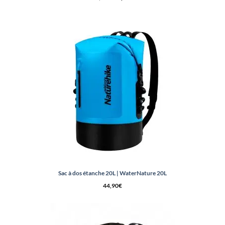
prix
prix
initial
actuel
était :
est :
51,60€.
44,90€.
Sac à dos étanche 20L | WaterNature 20L
44,90
€