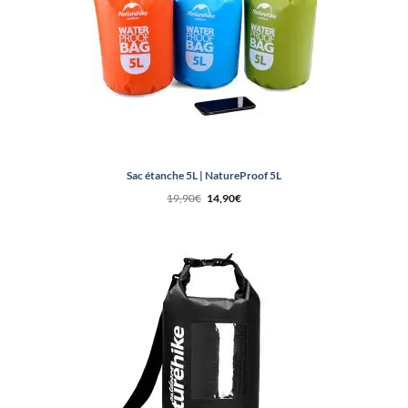
Sac étanche 5L | NatureProof 5L
Le
Le
19,90
€
14,90
€
prix
prix
initial
actuel
était :
est :
19,90€.
14,90€.