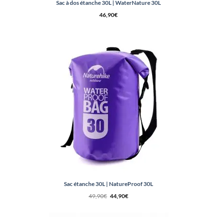
Sac à dos étanche 30L | WaterNature 30L
46,90
€
Sac étanche 30L | NatureProof 30L
Le
Le
49,90
€
44,90
€
prix
prix
initial
actuel
était :
est :