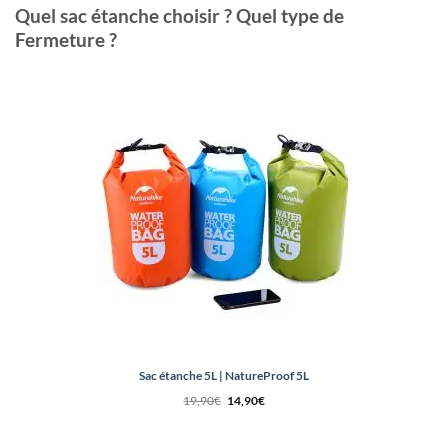
Quel sac étanche choisir ? Quel type de
Fermeture ?
Sac étanche 5L | NatureProof 5L
Le
Le
19,90
€
14,90
€
prix
prix
initial
actuel
était :
est :
19,90€.
14,90€.