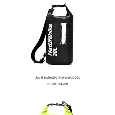
Sac étanche 20L | NatureSub 20L
Le
Le
29,90
€
24,90
€
prix
prix
initial
actuel
était :
est :
29,90€.
24,90€.