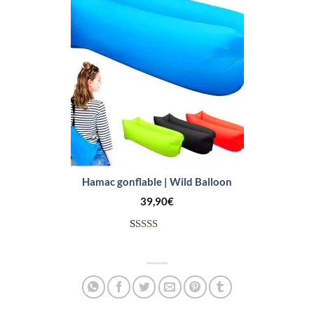
client
Hamac gonflable | Wild Balloon
39,90
€
Noté
6
4.00
sur
5 basé
sur
notations