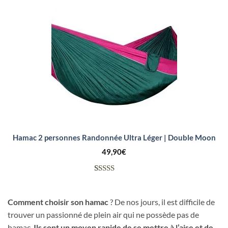
sur
notations
client
Hamac 2 personnes Randonnée Ultra Léger | Double Moon
49,90
€
Noté
6
4.17
sur 5
Comment choisir son hamac
? De nos jours, il est difficile de
basé sur
notations
trouver un passionné de plein air qui ne possède pas de
client
hamac.
Ils sont un moyen rapide de se mettre à l’aise et de