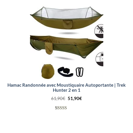
notations
client
Hamac Randonnée avec Moustiquaire Autoportante | Trek
Hunter 2 en 1
Le
Le
61,90
€
51,90
€
prix
prix
initial
actuel
était :
est :
Noté
8
61,90€.
51,90€.
4.13
sur
5 basé