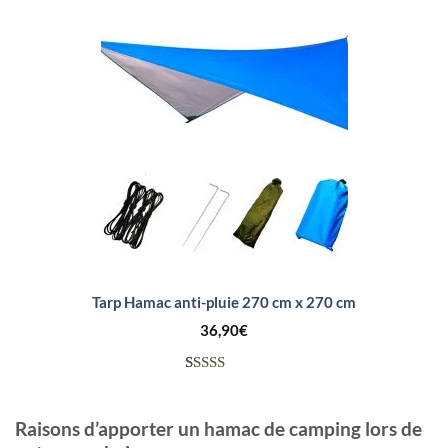
5 basé
sur
notations
client
Tarp Hamac anti-pluie 270 cm x 270 cm
36,90
€
Noté
4
4.00
sur
Raisons d’apporter un hamac de camping lors de
5 basé