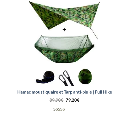
Hamac moustiquaire et Tarp anti-pluie | Full Hike
Le
Le
89,90
€
79,20
€
prix
prix
initial
actuel
était :
est :
Noté
8
4.25
89,90€.
79,20€.
sur 5
basé sur