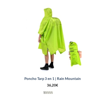
Noté
4
4.25
sur 5
basé sur
notations
client
Poncho Tarp 3 en 1 | Rain Mountain
36,20
€
Noté
5
4.00
sur