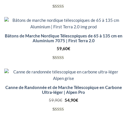
Noté
7
3.86
sur
5 basé
sur
Bâtons de Marche Nordique Télescopiques de 65 à 135 cm en
notations
Aluminium 7075 | First Terra 2.0
client
59,60
€
Noté
10
4.00
sur
5 basé
sur
Canne de Randonnée et de Marche Télescopique en Carbone
notations
Ultra-léger | Alpen Pro
client
Le
Le
59,90
€
54,90
€
prix
prix
initial
actuel
était :
est :
Noté
7
59,90€.
54,90€.
4.00
sur