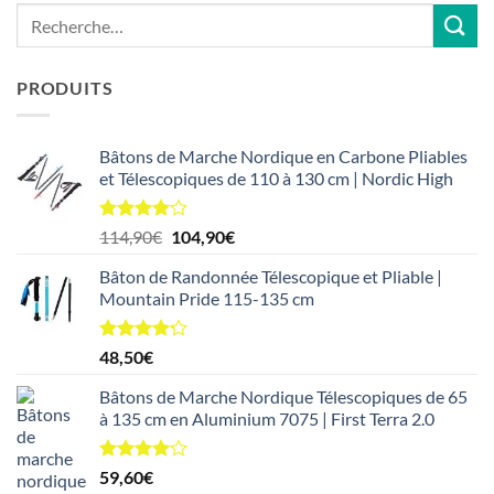
PRODUITS
Bâtons de Marche Nordique en Carbone Pliables
et Télescopiques de 110 à 130 cm | Nordic High
Note
Le
Le
114,90
€
104,90
€
4.10
sur
prix
prix
5
Bâton de Randonnée Télescopique et Pliable |
initial
actuel
Mountain Pride 115-135 cm
était :
est :
114,90€.
104,90€.
Note
4.20
48,50
€
sur 5
Bâtons de Marche Nordique Télescopiques de 65
à 135 cm en Aluminium 7075 | First Terra 2.0
Note
59,60
€
4.00
sur