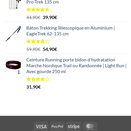
Pro Trek 135 cm
était :
est :
19,90€.
14,90€.
Note
4.50
Le
Le
44,90
€
39,90
€
sur 5
prix
prix
Bâton Trekking Télescopique en Aluminium |
initial
actuel
EagleTrek 62-135 cm
était :
est :
44,90€.
39,90€.
Note
4.17
Le
Le
59,90
€
54,90
€
sur 5
prix
prix
Ceinture Running porte bidon d'hydratation
initial
actuel
Marche Nordique Trail ou Randonnée | Light Run |
était :
est :
Avec gourde 250 ml
59,90€.
54,90€.
Note
31,90
€
4.09
sur
5
Visa
PayPal
Stripe
MasterCard