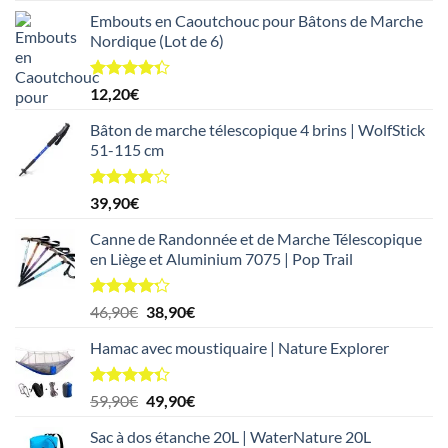
5
Embouts en Caoutchouc pour Bâtons de Marche
Nordique (Lot de 6)
Note
4.33
12,20
€
sur 5
Bâton de marche télescopique 4 brins | WolfStick
51-115 cm
Note
39,90
€
3.83
sur
5
Canne de Randonnée et de Marche Télescopique
en Liège et Aluminium 7075 | Pop Trail
Note
4.20
Le
Le
46,90
€
38,90
€
sur 5
prix
prix
Hamac avec moustiquaire | Nature Explorer
initial
actuel
était :
est :
46,90€.
38,90€.
Note
4.33
Le
Le
59,90
€
49,90
€
sur 5
prix
prix
Sac à dos étanche 20L | WaterNature 20L
initial
actuel