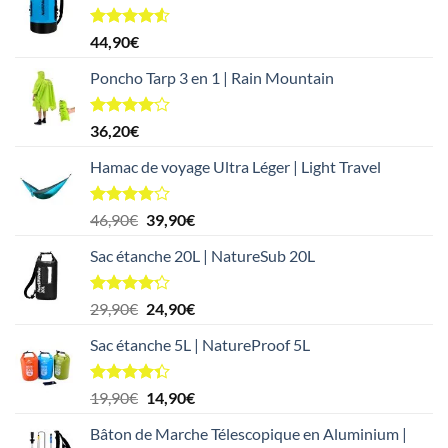
était :
est :
59,90€.
49,90€.
Note
4.50
44,90
€
sur 5
Poncho Tarp 3 en 1 | Rain Mountain
Note
36,20
€
4.00
sur
5
Hamac de voyage Ultra Léger | Light Travel
Note
Le
Le
46,90
€
39,90
€
3.78
sur
prix
prix
5
Sac étanche 20L | NatureSub 20L
initial
actuel
était :
est :
46,90€.
39,90€.
Note
4.17
Le
Le
29,90
€
24,90
€
sur 5
prix
prix
Sac étanche 5L | NatureProof 5L
initial
actuel
était :
est :
29,90€.
24,90€.
Note
4.33
Le
Le
19,90
€
14,90
€
sur 5
prix
prix
Bâton de Marche Télescopique en Aluminium |
initial
actuel